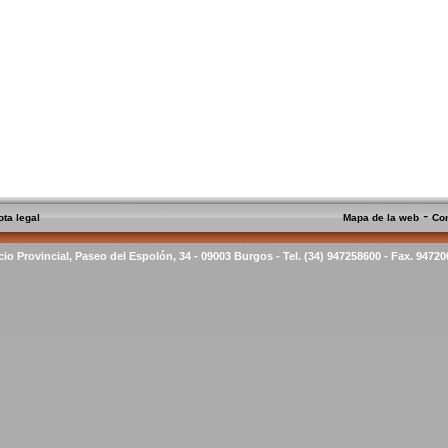
-
ota legal
Mapa de la web
Co
cio Provincial, Paseo del Espolón, 34 - 09003 Burgos - Tel. (34) 947258600 - Fax. 9472