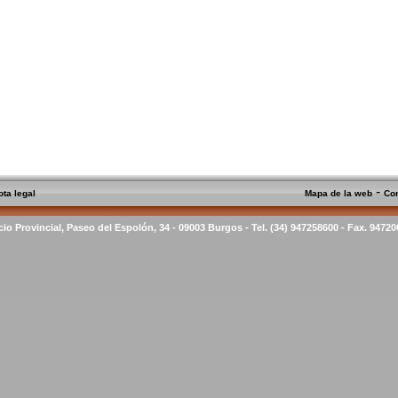
-
ota legal
Mapa de la web
Co
cio Provincial, Paseo del Espolón, 34 - 09003 Burgos - Tel. (34) 947258600 - Fax. 9472