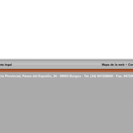
-
ota legal
Mapa de la web
Co
cio Provincial, Paseo del Espolón, 34 - 09003 Burgos - Tel. (34) 947258600 - Fax. 9472