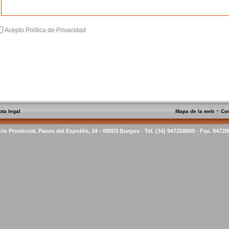
Acepto Política de Privacidad
-
ota legal
Mapa de la web
Co
cio Provincial, Paseo del Espolón, 34 - 09003 Burgos - Tel. (34) 947258600 - Fax. 9472