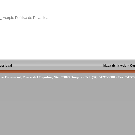
Acepto Política de Privacidad
-
ota legal
Mapa de la web
Co
cio Provincial, Paseo del Espolón, 34 - 09003 Burgos - Tel. (34) 947258600 - Fax. 9472