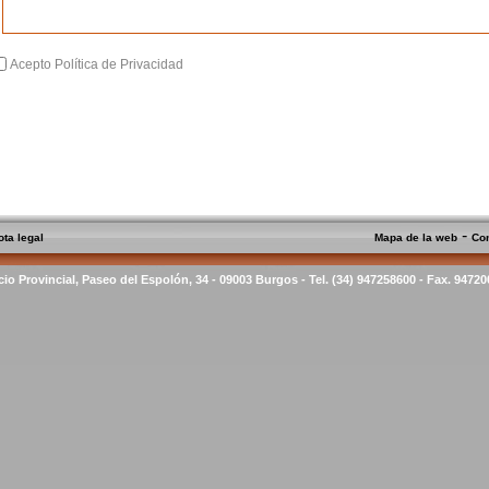
Acepto Política de Privacidad
-
ota legal
Mapa de la web
Co
cio Provincial, Paseo del Espolón, 34 - 09003 Burgos - Tel. (34) 947258600 - Fax. 9472