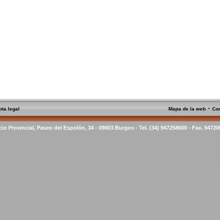
-
ota legal
Mapa de la web
Co
cio Provincial, Paseo del Espolón, 34 - 09003 Burgos - Tel. (34) 947258600 - Fax. 9472