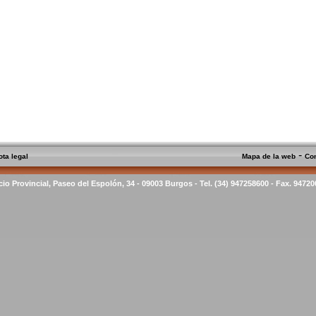
-
ota legal
Mapa de la web
Co
cio Provincial, Paseo del Espolón, 34 - 09003 Burgos - Tel. (34) 947258600 - Fax. 9472