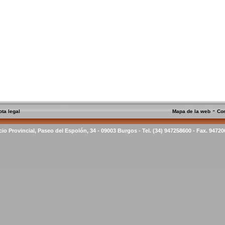
-
ota legal
Mapa de la web
Co
cio Provincial, Paseo del Espolón, 34 - 09003 Burgos - Tel. (34) 947258600 - Fax. 9472