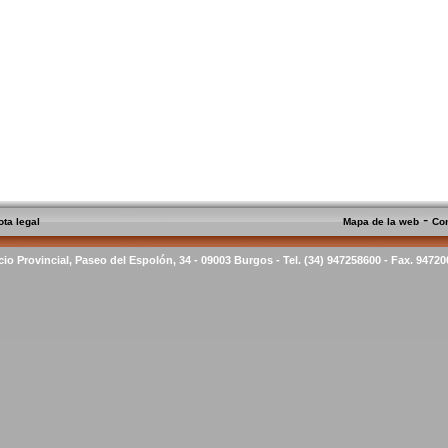
-
ota legal
Mapa de la web
Co
cio Provincial, Paseo del Espolón, 34 - 09003 Burgos - Tel. (34) 947258600 - Fax. 9472