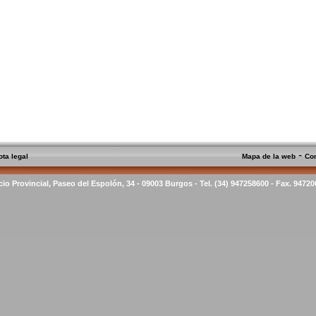
-
ota legal
Mapa de la web
Co
cio Provincial, Paseo del Espolón, 34 - 09003 Burgos - Tel. (34) 947258600 - Fax. 9472