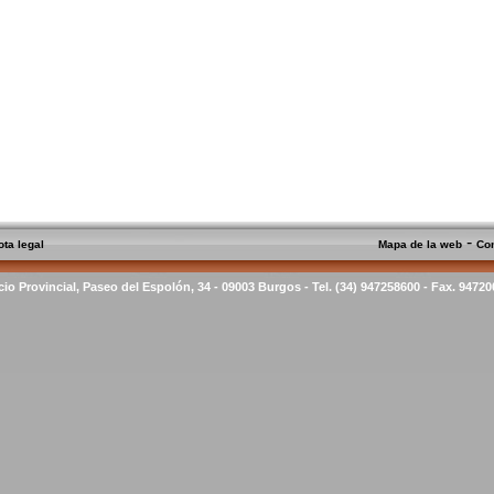
-
ota legal
Mapa de la web
Co
cio Provincial, Paseo del Espolón, 34 - 09003 Burgos - Tel. (34) 947258600 - Fax. 9472