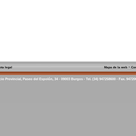
-
ota legal
Mapa de la web
Co
cio Provincial, Paseo del Espolón, 34 - 09003 Burgos - Tel. (34) 947258600 - Fax. 9472