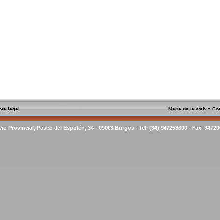
-
ota legal
Mapa de la web
Co
cio Provincial, Paseo del Espolón, 34 - 09003 Burgos - Tel. (34) 947258600 - Fax. 9472