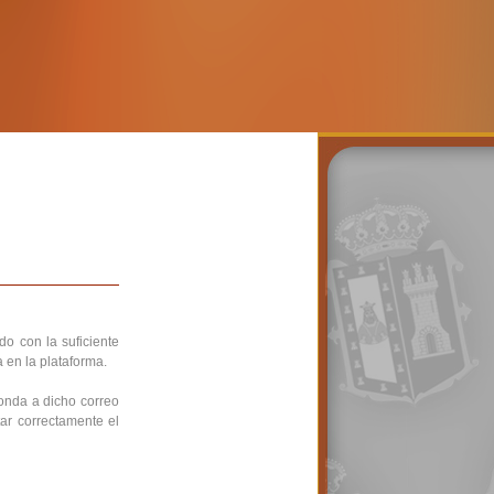
do con la suficiente
a en la plataforma.
ponda a dicho correo
ar correctamente el