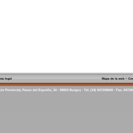
-
ota legal
Mapa de la web
Co
cio Provincial, Paseo del Espolón, 34 - 09003 Burgos - Tel. (34) 947258600 - Fax. 9472