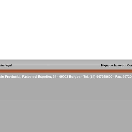
-
ota legal
Mapa de la web
Co
cio Provincial, Paseo del Espolón, 34 - 09003 Burgos - Tel. (34) 947258600 - Fax. 9472