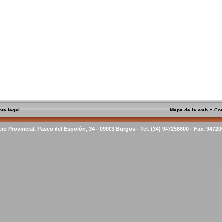
-
ota legal
Mapa de la web
Co
cio Provincial, Paseo del Espolón, 34 - 09003 Burgos - Tel. (34) 947258600 - Fax. 9472