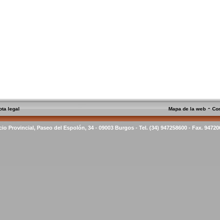
-
ota legal
Mapa de la web
Co
cio Provincial, Paseo del Espolón, 34 - 09003 Burgos - Tel. (34) 947258600 - Fax. 9472