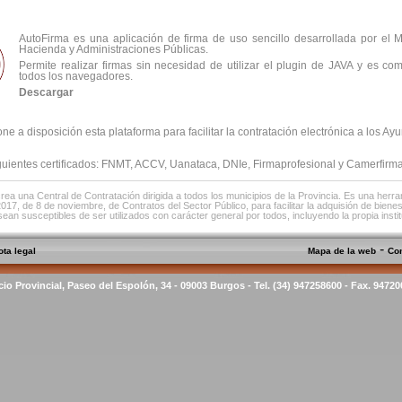
AutoFirma es una aplicación de firma de uso sencillo desarrollada por el M
Hacienda y Administraciones Públicas.
Permite realizar firmas sin necesidad de utilizar el plugin de JAVA y es co
todos los navegadores.
Descargar
ne a disposición esta plataforma para facilitar la contratación electrónica a los Ay
iguientes certificados: FNMT, ACCV, Uanataca, DNIe, Firmaprofesional y Camerfirma
rea una Central de Contratación dirigida a todos los municipios de la Provincia. Es una herr
2017, de 8 de noviembre, de Contratos del Sector Público, para facilitar la adquisión de biene
sean susceptibles de ser utilizados con carácter general por todos, incluyendo la propia instit
-
ota legal
Mapa de la web
Co
cio Provincial, Paseo del Espolón, 34 - 09003 Burgos - Tel. (34) 947258600 - Fax. 9472