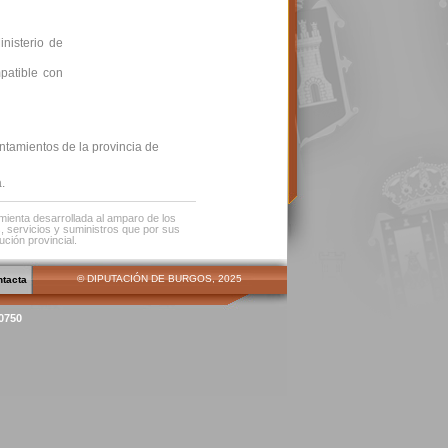
inisterio de
mpatible con
untamientos de la provincia de
.
amienta desarrollada al amparo de los
s, servicios y suministros que por sus
ución provincial.
© DIPUTACIÓN DE BURGOS, 2025
ntacta
00750