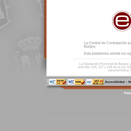
La Central de Contratación po
Burgos.
Esta plataforma admite los s
La Diputación Provincial de Burgos c
artículos 218, 227 y 228 de la Ley 9/
características 
-
Accesibilidad
N
Pala