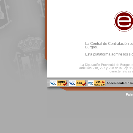
La Central de Contratación po
Burgos.
Esta plataforma admite los s
La Diputación Provincial de Burgos c
artículos 218, 227 y 228 de la Ley 9/
características 
-
Accesibilidad
N
Pala