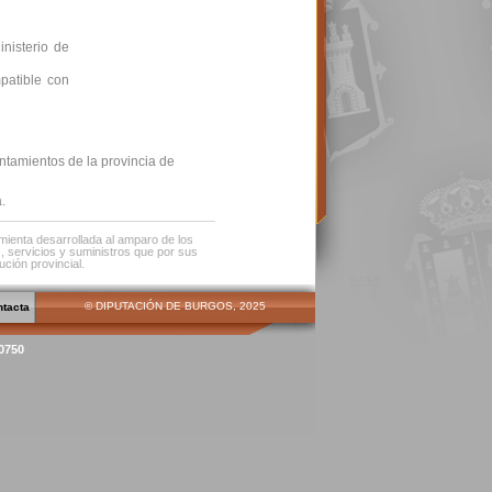
inisterio de
mpatible con
untamientos de la provincia de
.
amienta desarrollada al amparo de los
s, servicios y suministros que por sus
ución provincial.
© DIPUTACIÓN DE BURGOS, 2025
ntacta
00750