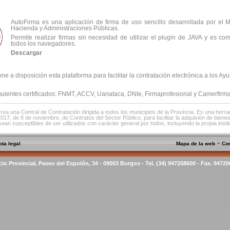
AutoFirma es una aplicación de firma de uso sencillo desarrollada por el M
Hacienda y Administraciones Públicas.
Permite realizar firmas sin necesidad de utilizar el plugin de JAVA y es co
todos los navegadores.
Descargar
ne a disposición esta plataforma para facilitar la contratación electrónica a los Ay
iguientes certificados: FNMT, ACCV, Uanataca, DNIe, Firmaprofesional y Camerfirma
rea una Central de Contratación dirigida a todos los municipios de la Provincia. Es una herr
2017, de 8 de noviembre, de Contratos del Sector Público, para facilitar la adquisión de biene
sean susceptibles de ser utilizados con carácter general por todos, incluyendo la propia instit
-
ota legal
Mapa de la web
Co
cio Provincial, Paseo del Espolón, 34 - 09003 Burgos - Tel. (34) 947258600 - Fax. 9472