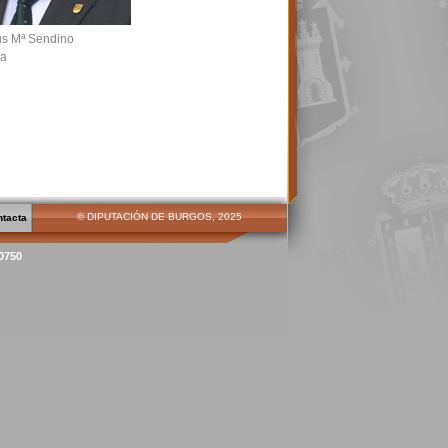
ús Mª Sendino
sa
© DIPUTACIÓN DE BURGOS, 2025
ntacta
00750