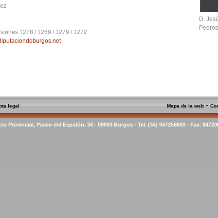
rez
D. Jes
Pedro
siones 1278 / 1269 / 1279 / 1272
diputaciondeburgos.net
-
ota legal
Mapa de la web
Co
cio Provincial, Paseo del Espolón, 34 - 09003 Burgos - Tel. (34) 947258600 - Fax. 9472