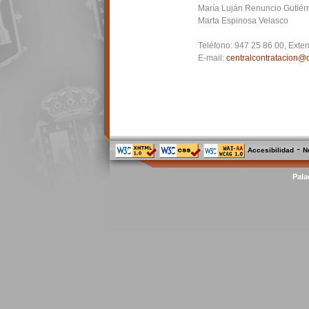
María Luján Renuncio Gutiér
Marta Espinosa Velasco
Teléfono:
947 25 86 00, Exten
E-mail:
centralcontratacion@
-
Accesibilidad
N
Pala