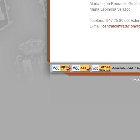
María Luján Renuncio Gutiér
Marta Espinosa Velasco
Teléfono:
947 25 86 00, Exten
E-mail:
centralcontratacion@
-
Accesibilidad
N
Pala