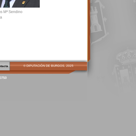
ús Mª Sendino
sa
© DIPUTACIÓN DE BURGOS, 2025
ntacta
00750