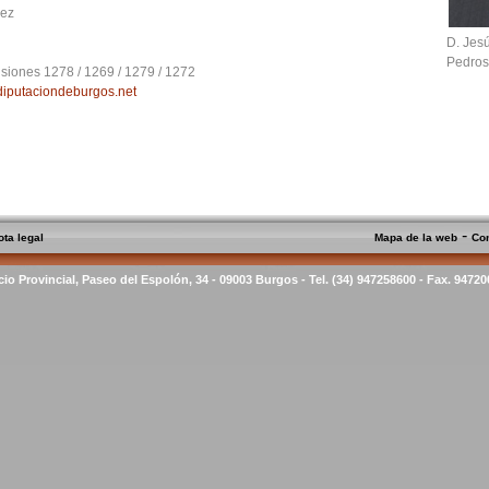
rez
D. Jes
Pedro
siones 1278 / 1269 / 1279 / 1272
diputaciondeburgos.net
-
ota legal
Mapa de la web
Co
cio Provincial, Paseo del Espolón, 34 - 09003 Burgos - Tel. (34) 947258600 - Fax. 9472