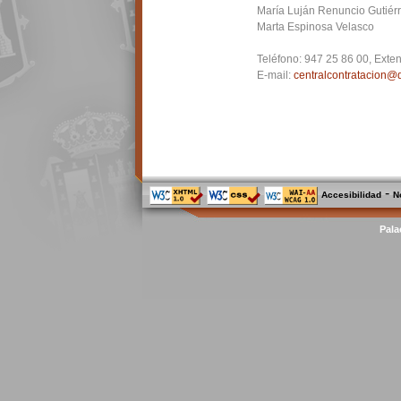
María Luján Renuncio Gutiér
Marta Espinosa Velasco
Teléfono:
947 25 86 00, Exten
E-mail:
centralcontratacion@
-
Accesibilidad
N
Pala