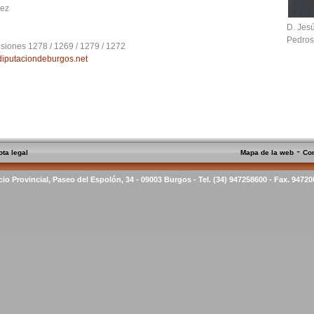
rez
D. Jes
Pedro
siones 1278 / 1269 / 1279 / 1272
diputaciondeburgos.net
-
ota legal
Mapa de la web
Co
cio Provincial, Paseo del Espolón, 34 - 09003 Burgos - Tel. (34) 947258600 - Fax. 9472