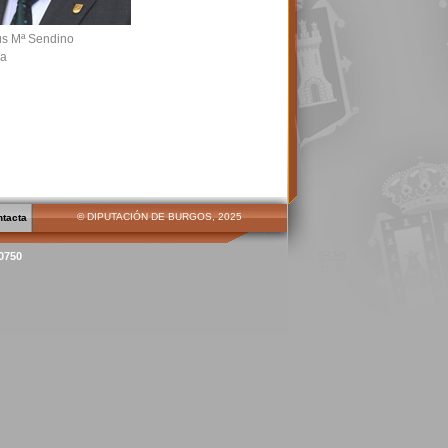
ús Mª Sendino
sa
© DIPUTACIÓN DE BURGOS, 2025
ntacta
00750