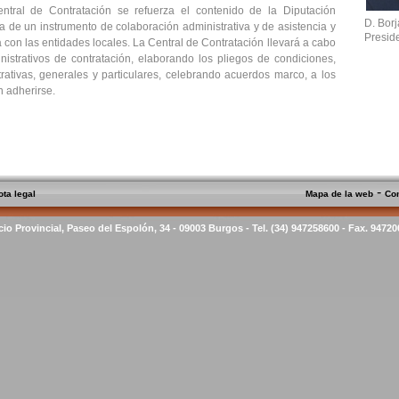
tral de Contratación se refuerza el contenido de la Diputación
D. Bor
ta de un instrumento de colaboración administrativa y de asistencia y
Presid
a con las entidades locales. La Central de Contratación llevará a cabo
nistrativos de contratación, elaborando los pliegos de condiciones,
rativas, generales y particulares, celebrando acuerdos marco, a los
 adherirse.
-
ota legal
Mapa de la web
Co
cio Provincial, Paseo del Espolón, 34 - 09003 Burgos - Tel. (34) 947258600 - Fax. 9472