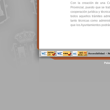
Con la creación de una Cen
Provincial, puesto que se tra
cooperación jurídica y técnic
todos aquellos trámites admi
tanto técnicas como administ
que los Ayuntamientos podrán
-
Accesibilidad
N
Pala