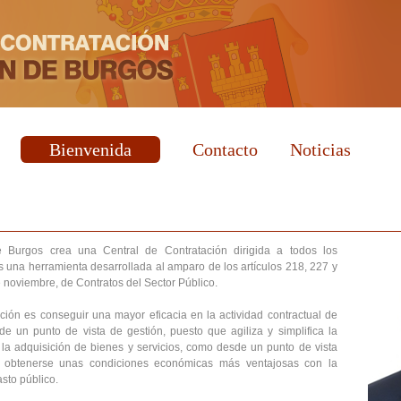
Bienvenida
Contacto
Noticias
e Burgos crea una Central de Contratación dirigida a todos los
s una herramienta desarrollada al amparo de los artículos 218, 227 y
 noviembre, de Contratos del Sector Público.
ación es conseguir una mayor eficacia en la actividad contractual de
de un punto de vista de gestión, puesto que agiliza y simplifica la
n la adquisición de bienes y servicios, como desde un punto de vista
obtenerse unas condiciones económicas más ventajosas con la
sto público.