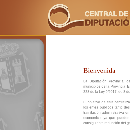
Bienvenida
La Diputación Provincial d
municipios de la Provincia. E
228 de la Ley 9/2017, de 8 de
El objetivo de esta centraliz
los entes públicos tanto des
tramitación administrativa e
económico, ya que pueden 
consiguiente reducción del ga