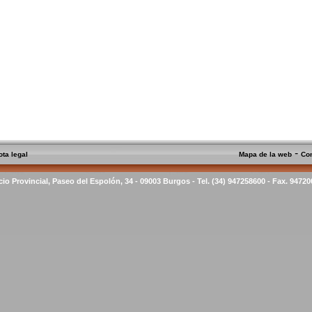
-
ota legal
Mapa de la web
Co
cio Provincial, Paseo del Espolón, 34 - 09003 Burgos - Tel. (34) 947258600 - Fax. 9472