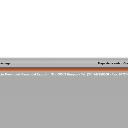
-
ota legal
Mapa de la web
Co
cio Provincial, Paseo del Espolón, 34 - 09003 Burgos - Tel. (34) 947258600 - Fax. 9472