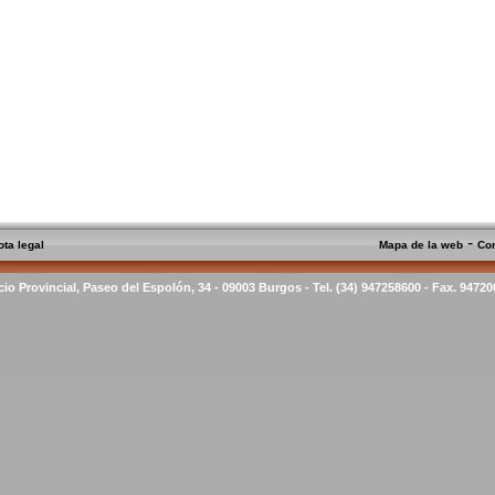
-
ota legal
Mapa de la web
Co
cio Provincial, Paseo del Espolón, 34 - 09003 Burgos - Tel. (34) 947258600 - Fax. 9472