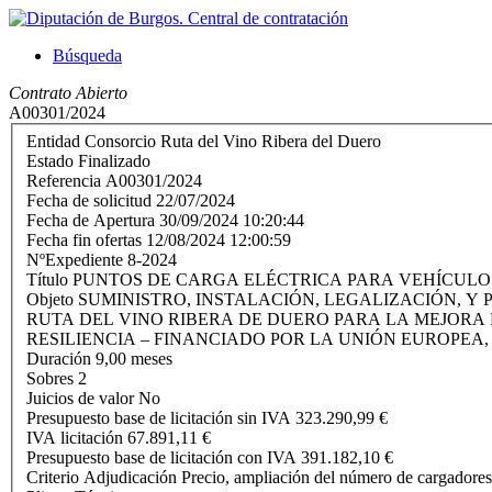
Búsqueda
Contrato Abierto
A00301/2024
Entidad
Consorcio Ruta del Vino Ribera del Duero
Estado
Finalizado
Referencia
A00301/2024
Fecha de solicitud
22/07/2024
Fecha de Apertura
30/09/2024 10:20:44
Fecha fin ofertas
12/08/2024 12:00:59
NºExpediente
8-2024
Título
PUNTOS DE CARGA ELÉCTRICA PARA VEHÍCULO
Objeto
SUMINISTRO, INSTALACIÓN, LEGALIZACIÓN, Y
RUTA DEL VINO RIBERA DE DUERO PARA LA MEJORA
RESILIENCIA – FINANCIADO POR LA UNIÓN EUROPE
Duración
9,00 meses
Sobres
2
Juicios de valor
No
Presupuesto base de licitación sin IVA
323.290,99 €
IVA licitación
67.891,11 €
Presupuesto base de licitación con IVA
391.182,10 €
Criterio Adjudicación
Precio, ampliación del número de cargadores