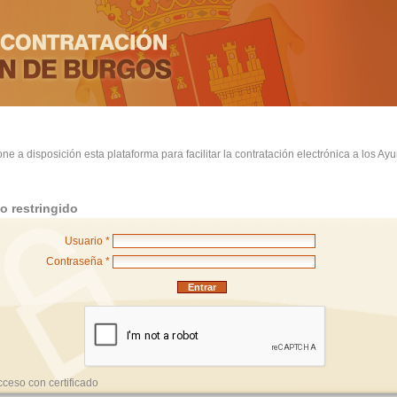
ne a disposición esta plataforma para facilitar la contratación electrónica a los Ay
o restringido
Usuario *
Contraseña *
cceso con certificado