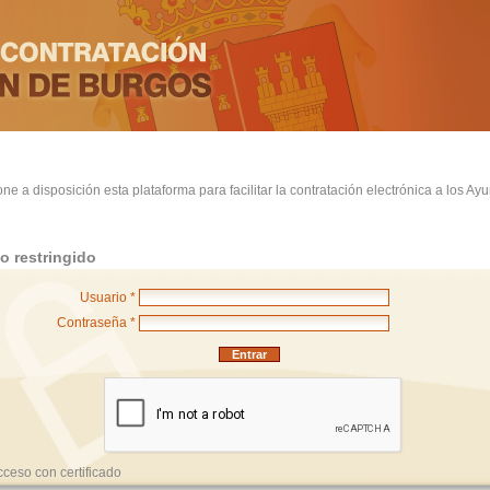
ne a disposición esta plataforma para facilitar la contratación electrónica a los Ay
o restringido
Usuario *
Contraseña *
cceso con certificado